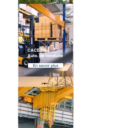
BF HF
En savoir plus
CACES® &
Auto. de conduite
En savoir plus
H1 - H2 - HC
En savoir plus