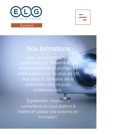
À propos
Nos formations
Avec nous, formez vos
personnels sur l’ensemble du
territoire national et profitez de
notre expérience de plus de 20
ans dans le domaine de la
prévention des risques
professionnels.
Également, nous vous
conseillons et vous aidons à
mettre en place vos besoins en
formation.