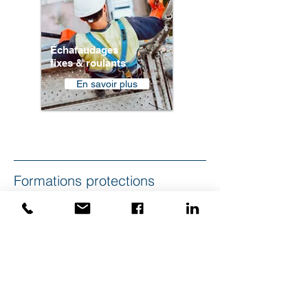
Échafaudages
fixes & roulants
En savoir plus
Formations protections
respiratoires