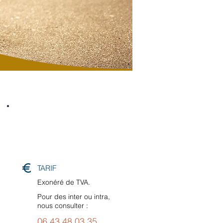
Formacode : 31817
TARIF
Exonéré de TVA.
Pour des inter ou intra,
nous consulter :
06 43 48 03 35