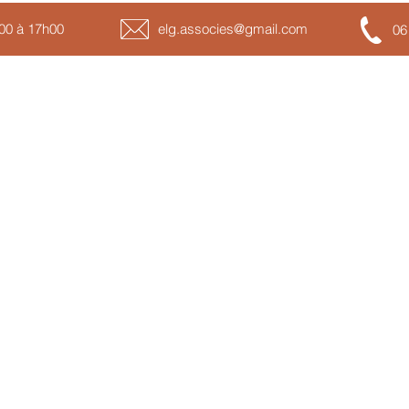
h00 à 17h00
elg.associes@gmail.com
06
Nos thématiques de formations
No
Incendie
So
Santé au travail
Fo
Habilitation électrique
Fo
Conduite d
’
engins en sécurité
Au
Risques spécifiques
n
Protection respiratoire
n
Sécurité routière