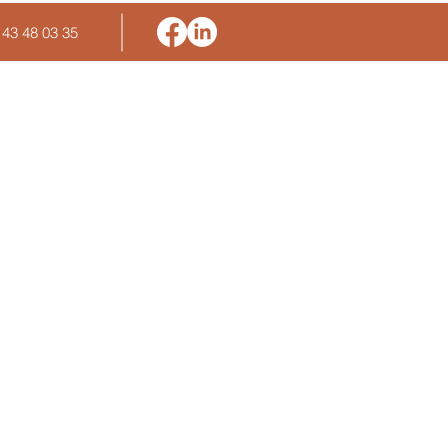
 43 48 03 35
s solutions d'entreprise
lutions d'entreprises
rmations de formateur
rmations en communication
dits & contrôles