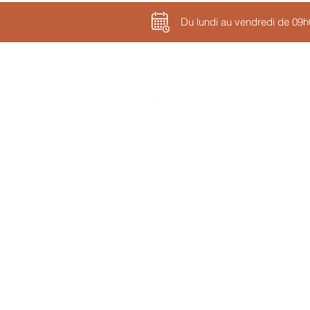
Du lundi au vendredi de 09
Information sur les cookies
Conditions générales de vente
ELG Associés
Cabinet d’associés en formatio
professionnelles pour adultes.
Siège social basé à
Cognac
, e
Charente
.