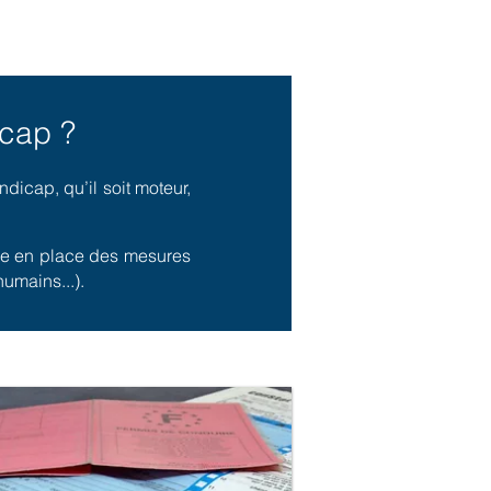
icap ?
icap, qu’il soit moteur,
tre en place des mesures
umains...).