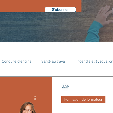
S'abonner
Conduite d'engins
Santé au travail
Incendie et évacuatio
es spécifiques
Sécurité routière
Communication
ELG Associés
17 nov. 2022
3 min de lect
Formation de formateur
TOUT SAVOIR S