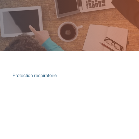
n
Protection respiratoire
ure
UR : LA