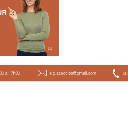
FORMATION D
En savoir plus sur la formati
lancer dans l’aventure c’est 
h00 à 17h00
elg.associes@gmail.com
06
Nos thématiques de formations
No
Incendie
So
Santé au travail
Fo