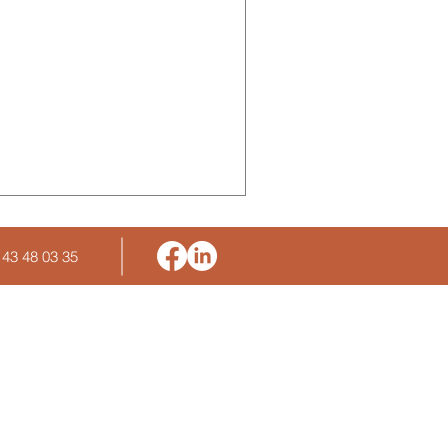
E FORMATEUR
on de formateur avant de se
possible sur Actuprev’ !
 43 48 03 35
s solutions d'entreprise
lutions d'entreprises
rmations de formateur